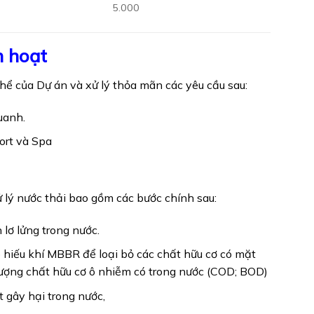
5.000
nh hoạt
hể của Dự án và xử lý thỏa mãn các yêu cầu sau:
uanh.
ort và Spa
ử lý nước thải bao gồm các bước chính sau:
lơ lửng trong nước.
hiếu khí MBBR để loại bỏ các chất hữu cơ có mặt
ượng chất hữu cơ ô nhiễm có trong nước (COD; BOD)
t gây hại trong nước,