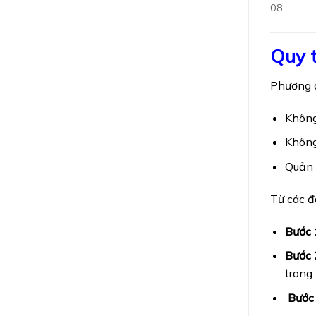
08
Quy t
Phương á
Không
Không
Quản 
Từ các đ
Bước 
Bước 
trong
Bước