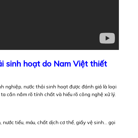
i sinh hoạt do Nam Việt thiết
nh nghiệp, nước thải sinh hoạt được đánh giá là loại
g ta cần nắm rõ tính chất và hiểu rõ công nghệ xử lý.
 nước tiểu, máu, chất dịch cơ thể, giấy vệ sinh… gọi