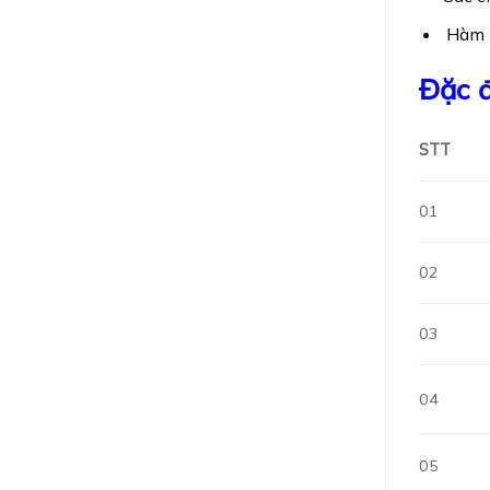
Hàm l
Đặc đ
STT
01
02
03
04
05