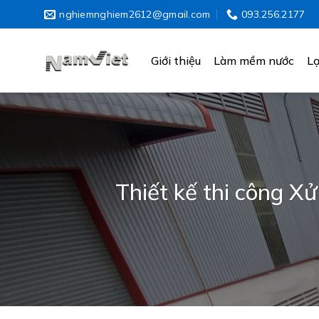
Skip
nghiemnghiem2612@gmail.com
093.256.2177
to
content
Giới thiệu
Làm mềm nước
Lọ
Thiết kế thi công X