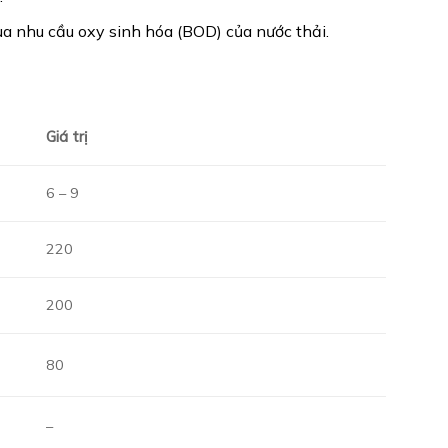
a nhu cầu oxy sinh hóa (BOD) của nước thải.
Giá trị
6 – 9
220
200
80
–