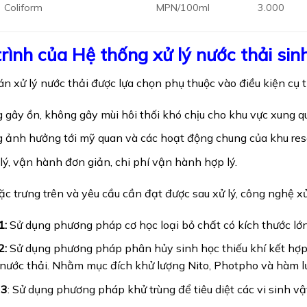
Coliform
MPN/100ml
3.000
rình của Hệ thống xử lý nước thải si
n xử lý nước thải được lựa chọn phụ thuộc vào điều kiện cụ t
 gây ồn, không gây mùi hôi thối khó chịu cho khu vực xung q
 ảnh hưởng tới mỹ quan và các hoạt động chung của khu res
lý, vận hành đơn giản, chi phí vận hành hợp lý.
ặc trưng trên và yêu cầu cần đạt được sau xử lý, công nghệ x
1:
Sử dụng phương pháp cơ học loại bỏ chất có kích thước lớn 
2:
Sử dụng phương pháp phân hủy sinh học thiếu khí kết hợp 
 nước thải. Nhằm mục đích khử lượng Nito, Photpho và hàm l
 3
: Sử dụng phương pháp khử trùng để tiêu diệt các vi sinh vậ