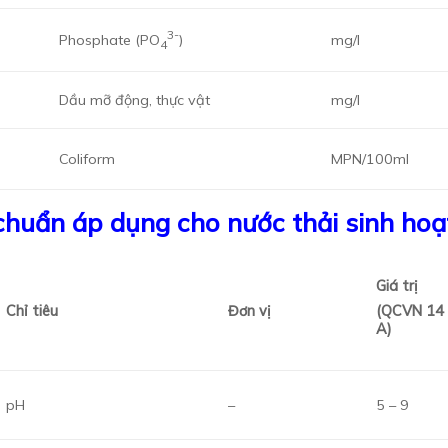
3-
Phosphate (PO
)
mg/l
4
Dầu mỡ động, thực vật
mg/l
Coliform
MPN/100ml
huẩn áp dụng cho nước thải sinh ho
Giá trị
Chỉ tiêu
Đơn vị
(
QCVN 14 
A)
pH
–
5 – 9