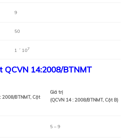
9
50
7
1 ´ 10
ạt
QCVN 14:2008/BTNMT
Giá trị
: 2008/BTNMT
, Cột
(
QCVN 14 : 2008/BTNMT
, Cột B)
5 – 9