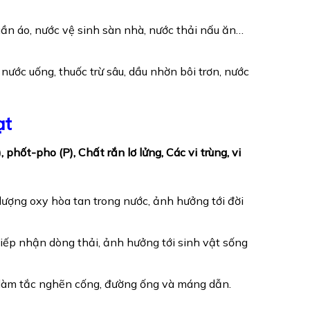
uần áo, nước vệ sinh sàn nhà, nước thải nấu ăn…
nước uống, thuốc trừ sâu, dầu nhờn bôi trơn, nước
ạt
, phốt-pho (P),
Chất rắn lơ lửng,
Các vi trùng, vi
ượng oxy hòa tan trong nước, ảnh hưởng tới đời
iếp nhận dòng thải, ảnh hưởng tới sinh vật sống
n làm tắc nghẽn cống, đường ống và máng dẫn.
.