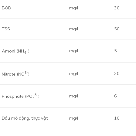
BOD
mg/l
30
TSS
mg/l
50
+
mg/l
5
Amoni (NH
)
4
3-
mg/l
30
Nitrate (NO
)
3-
mg/l
6
Phosphate (PO
)
4
Dầu mỡ động, thực vật
mg/l
10