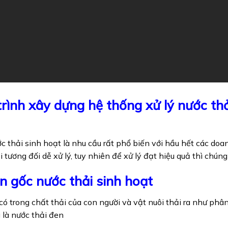
rình xây dựng hệ thống xử lý nước thả
ớc thải sinh hoạt là nhu cầu rất phổ biến với hầu hết các doa
i tương đối dễ xử lý, tuy nhiên để xử lý đạt hiệu quả thì chún
 gốc nước thải
sinh hoạt
ó trong chất thải của con người và vật nuôi thải ra như phân,
 là nước thải đen