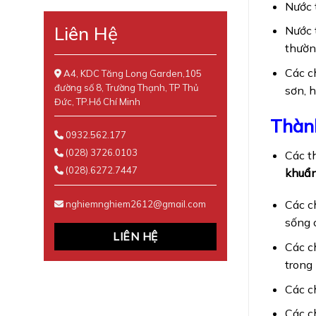
Nước 
Liên Hệ
Nước 
thườn
Các c
A4, KDC Tăng Long Garden,105
đường số 8, Trường Thạnh, TP Thủ
sơn, 
Đức, TP.Hồ Chí Minh
Thành
0932.562.177
(028) 3726.0103
Các t
(028).6272.7447
khuẩn
Các c
nghiemnghiem2612@gmail.com
sống 
LIÊN HỆ
Các c
trong
Các c
Các c