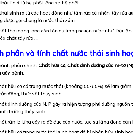
thải Rò rỉ từ bể phốt, ống xả bể phốt
thải sinh ra từ các hoạt động như tắm rửa cá nhân, tẩy rửa q
g được gọi chung là nước thải xám.
hất thải dạng lỏng còn tồn dư trong nguồn nước như: Dầu ăn, 
hóa chất tẩy rửa …
 phần và tính chất nước thải
sinh ho
hành phần chính:
Chất hữu cơ,
Chất dinh dưỡng của ni-tơ (N)
 gây bệnh.
hất hữu cơ có trong nước thải (khoảng 55-65%) sẽ làm giảm l
của động, thực vật thủy sinh.
hất dinh dưỡng của N, P gây ra hiện tượng phú dưỡng nguồn t
 môi trường thủy sinh.
hất rắn lơ lửng gây ra độ đục của nước, tạo sự lắng đọng cặ
hất hữu cơ trong nước thải sinh hoạt dễ bị phân hủy sinh học