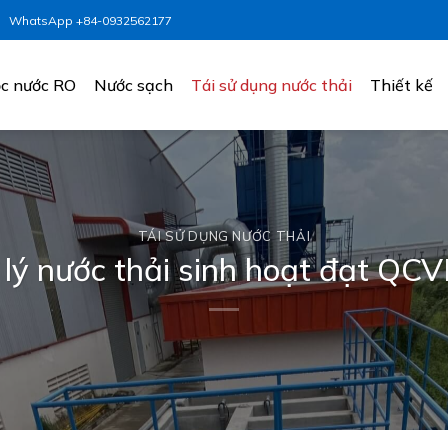
WhatsApp +84-0932562177
c nước RO
Nước sạch
Tái sử dụng nước thải
Thiết kế
TÁI SỬ DỤNG NƯỚC THẢI
ử lý nước thải sinh hoạt đạt 