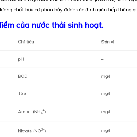
ượng chất hữu cơ phân hủy được xác định gián tiếp thông qu
iểm của nước thải sinh hoạt.
Chỉ tiêu
Đơn vị
pH
–
BOD
mg/l
TSS
mg/l
+
Amoni (NH
)
mg/l
4
3-
mg/l
Nitrate (NO
)