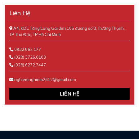
Liên Hệ
A4, KDC Tăng Long Garden,105 đường số 8, Trường Thạnh,
TP Thủ Đức, TP.Hồ Chí Minh
0932.562.177
(028) 3726.0103
(028).6272.7447
nghiemnghiem2612@gmail.com
LIÊN HỆ