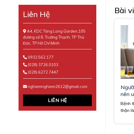
Bài v
Liên Hệ
A4, KDC Tăng Long Garden,105
đường số 8, Trường Thạnh, TP Thủ
Đức, TP.Hồ Chí Minh
0932.562.177
(028) 3726.0103
(028).6272.7447
Người
nghiemnghiem2612@gmail.com
nên u
LIÊN HỆ
nhất
Bệnh t
thận là