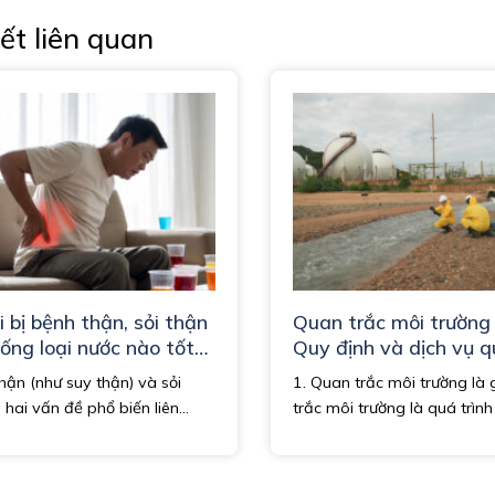
iết liên quan
 bị bệnh thận, sỏi thận
Quan trắc môi trường 
ống loại nước nào tốt
Quy định và dịch vụ 
?
trắc tại Việt Nam
hận (như suy thận) và sỏi
1. Quan trắc môi trường là 
 hai vấn đề phổ biến liên...
trắc môi trường là quá trình 