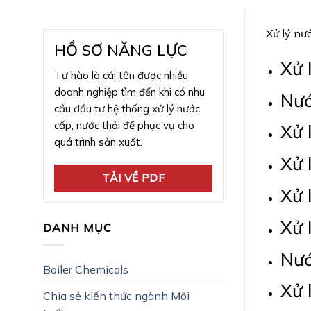
Xử lý nư
HỒ SƠ NĂNG LỰC
Xử 
Tự hào là cái tên được nhiều
doanh nghiệp tìm đến khi có nhu
Nướ
cầu đầu tư hệ thống xử lý nước
cấp, nước thải để phục vụ cho
Xử 
quá trình sản xuất.
Xử 
TẢI VỀ PDF
Xử 
Xử 
DANH MỤC
Nướ
Boiler Chemicals
Xử 
Chia sẻ kiến thức ngành Môi