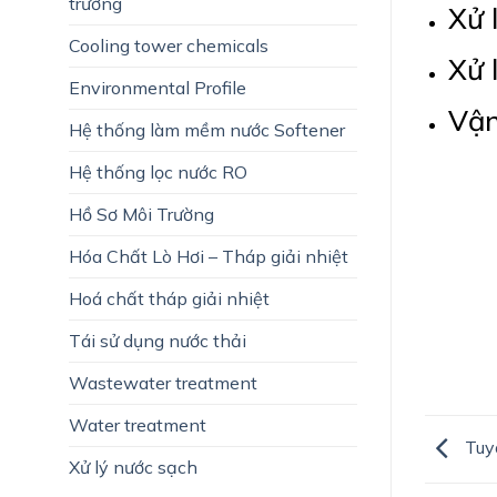
trường
Xử 
Cooling tower chemicals
Xử 
Environmental Profile
Vận
Hệ thống làm mềm nước Softener
Hệ thống lọc nước RO
Hồ Sơ Môi Trường
Hóa Chất Lò Hơi – Tháp giải nhiệt
Hoá chất tháp giải nhiệt
Tái sử dụng nước thải
Wastewater treatment
Water treatment
Tuyể
Xử lý nước sạch