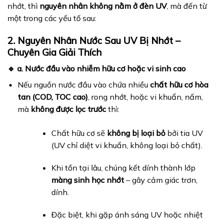
nhớt, thì
nguyên nhân không nằm ở đèn UV
, mà đến từ
một trong các yếu tố sau:
2. Nguyên Nhân Nước Sau UV Bị Nhớt –
Chuyên Gia Giải Thích
🔹 a. Nước đầu vào nhiễm hữu cơ hoặc vi sinh cao
Nếu nguồn nước đầu vào chứa nhiều
chất hữu cơ hòa
tan (COD, TOC cao)
, rong nhớt, hoặc vi khuẩn, nấm,
mà
không được lọc trước
thì:
Chất hữu cơ sẽ
không bị loại bỏ
bởi tia UV
(UV chỉ diệt vi khuẩn, không loại bỏ chất).
Khi tồn tại lâu, chúng kết dính thành lớp
màng sinh học nhớt
– gây cảm giác trơn,
dính.
Đặc biệt, khi gặp ánh sáng UV hoặc nhiệt