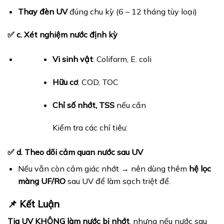
Thay đèn UV
đúng chu kỳ (6 – 12 tháng tùy loại)
✅ c. Xét nghiệm nước định kỳ
Vi sinh vật
: Coliform, E. coli
Hữu cơ
: COD, TOC
Chỉ số nhớt, TSS
nếu cần
Kiểm tra các chỉ tiêu:
✅ d. Theo dõi cảm quan nước sau UV
Nếu vẫn còn cảm giác nhớt → nên dùng thêm
hệ lọc
màng UF/RO
sau UV để làm sạch triệt để.
📌 Kết Luận
Tia UV KHÔNG làm nước bị nhớt
, nhưng nếu nước sau