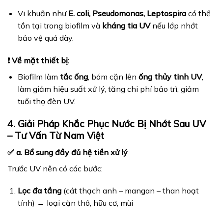
Vi khuẩn như
E. coli, Pseudomonas, Leptospira
có thể
tồn tại trong biofilm và
kháng tia UV
nếu lớp nhớt
bảo vệ quá dày.
❗ Về mặt thiết bị:
Biofilm làm
tắc ống
, bám cặn lên
ống thủy tinh UV
,
làm giảm hiệu suất xử lý, tăng chi phí bảo trì, giảm
tuổi thọ đèn UV.
4. Giải Pháp Khắc Phục Nước Bị Nhớt Sau UV
– Tư Vấn Từ Nam Việt
✅ a. Bổ sung đầy đủ hệ tiền xử lý
Trước UV nên có các bước:
Lọc đa tầng
(cát thạch anh – mangan – than hoạt
tính) → loại cặn thô, hữu cơ, mùi