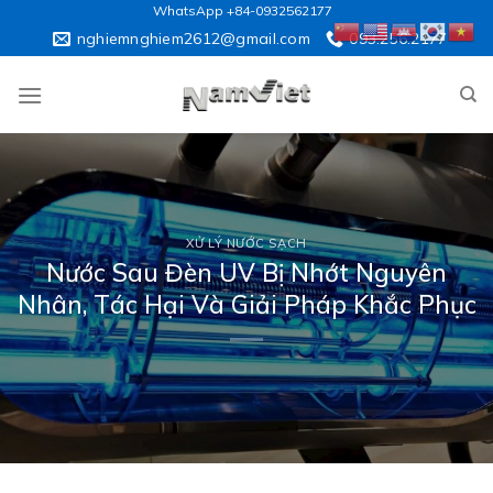
Skip
WhatsApp +84-0932562177
to
nghiemnghiem2612@gmail.com
093.256.2177
content
XỬ LÝ NƯỚC SẠCH
Nước Sau Đèn UV Bị Nhớt Nguyên
Nhân, Tác Hại Và Giải Pháp Khắc Phục