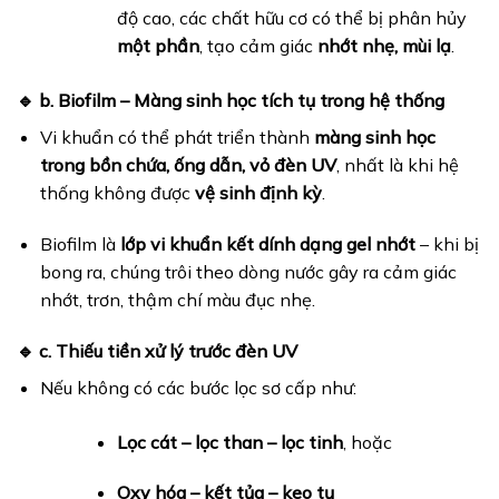
độ cao, các chất hữu cơ có thể bị phân hủy
một phần
, tạo cảm giác
nhớt nhẹ, mùi lạ
.
🔹 b. Biofilm – Màng sinh học tích tụ trong hệ thống
Vi khuẩn có thể phát triển thành
màng sinh học
trong bồn chứa, ống dẫn, vỏ đèn UV
, nhất là khi hệ
thống không được
vệ sinh định kỳ
.
Biofilm là
lớp vi khuẩn kết dính dạng gel nhớt
– khi bị
bong ra, chúng trôi theo dòng nước gây ra cảm giác
nhớt, trơn, thậm chí màu đục nhẹ.
🔹 c. Thiếu tiền xử lý trước đèn UV
Nếu không có các bước lọc sơ cấp như:
Lọc cát – lọc than – lọc tinh
, hoặc
Oxy hóa – kết tủa – keo tụ