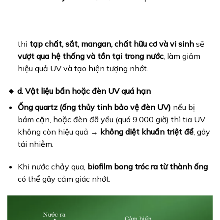
thì
tạp chất, sắt, mangan, chất hữu cơ và vi sinh
sẽ
vượt qua hệ thống và tồn tại trong nước
, làm giảm
hiệu quả UV và tạo hiện tượng nhớt.
🔹 d. Vật liệu bẩn hoặc đèn UV quá hạn
Ống quartz (ống thủy tinh bảo vệ đèn UV)
nếu bị
bám cặn, hoặc đèn đã yếu (quá 9.000 giờ) thì tia UV
không còn hiệu quả →
không diệt khuẩn triệt để
, gây
tái nhiễm.
Khi nước chảy qua,
biofilm bong tróc ra từ thành ống
có thể gây cảm giác nhớt.