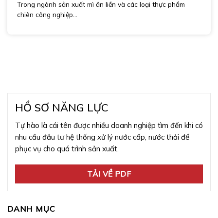
Xuất Mì Ăn Liền và Thực Phẩm Chiên.
Trong ngành sản xuất mì ăn liền và các loại thực phẩm
chiên công nghiệp...
HỒ SƠ NĂNG LỰC
Tự hào là cái tên được nhiều doanh nghiệp tìm đến khi có
nhu cầu đầu tư hệ thống xử lý nước cấp, nước thải để
phục vụ cho quá trình sản xuất.
TẢI VỀ PDF
DANH MỤC