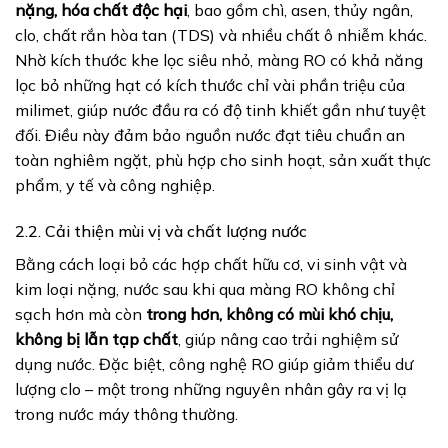
nặng, hóa chất độc hại
, bao gồm chì, asen, thủy ngân,
clo, chất rắn hòa tan (TDS) và nhiều chất ô nhiễm khác.
Nhờ kích thước khe lọc siêu nhỏ, màng RO có khả năng
lọc bỏ những hạt có kích thước chỉ vài phần triệu của
milimet, giúp nước đầu ra có độ tinh khiết gần như tuyệt
đối. Điều này đảm bảo nguồn nước đạt tiêu chuẩn an
toàn nghiêm ngặt, phù hợp cho sinh hoạt, sản xuất thực
phẩm, y tế và công nghiệp.
2.2. Cải thiện mùi vị và chất lượng nước
Bằng cách loại bỏ các hợp chất hữu cơ, vi sinh vật và
kim loại nặng, nước sau khi qua màng RO không chỉ
sạch hơn mà còn
trong hơn, không có mùi khó chịu,
không bị lẫn tạp chất
, giúp nâng cao trải nghiệm sử
dụng nước. Đặc biệt, công nghệ RO giúp giảm thiểu dư
lượng clo – một trong những nguyên nhân gây ra vị lạ
trong nước máy thông thường.