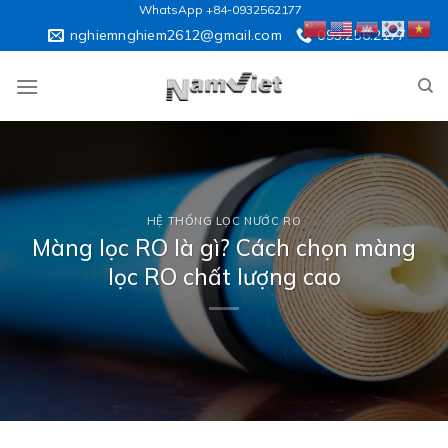
Skip
WhatsApp +84-0932562177
to
nghiemnghiem2612@gmail.com
093.256.2177
content
HỆ THỐNG LỌC NƯỚC RO
Màng lọc RO là gì? Cách chọn màng
lọc RO chất lượng cao