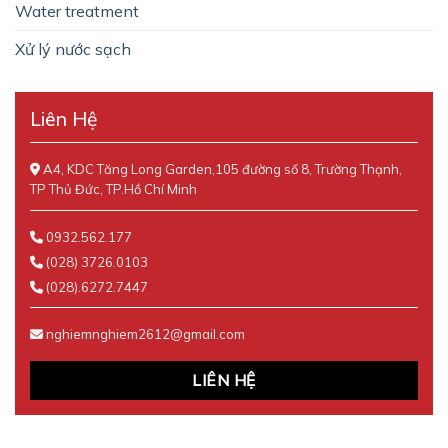
Water treatment
Xử lý nước sạch
Liên Hệ
A4, KDC Tăng Long Garden,105 đường số 8, Trường Thạnh,
TP Thủ Đức, TP.Hồ Chí Minh
0932.562.177
(028) 3726.0103
(028).6272.7447
nghiemnghiem2612@gmail.com
LIÊN HỆ