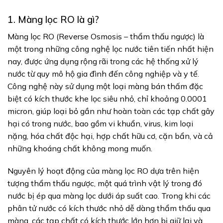
1. Màng lọc RO là gì?
Màng lọc RO (Reverse Osmosis – thẩm thấu ngược) là
một trong những công nghệ lọc nước tiên tiến nhất hiện
nay, được ứng dụng rộng rãi trong các hệ thống xử lý
nước từ quy mô hộ gia đình đến công nghiệp và y tế.
Công nghệ này sử dụng một loại màng bán thấm đặc
biệt có kích thước khe lọc siêu nhỏ, chỉ khoảng 0.0001
micron, giúp loại bỏ gần như hoàn toàn các tạp chất gây
hại có trong nước, bao gồm vi khuẩn, virus, kim loại
nặng, hóa chất độc hại, hợp chất hữu cơ, cặn bẩn, và cả
những khoáng chất không mong muốn.
Nguyên lý hoạt động của màng lọc RO dựa trên hiện
tượng thẩm thấu ngược, một quá trình vật lý trong đó
nước bị ép qua màng lọc dưới áp suất cao. Trong khi các
phân tử nước có kích thước nhỏ dễ dàng thẩm thấu qua
màng, các tạp chất có kích thước lớn hơn bị giữ lại và