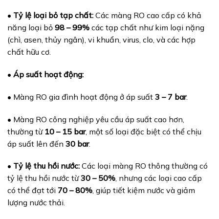
•
Tỷ lệ loại bỏ tạp chất:
Các màng RO cao cấp có khả
năng loại bỏ
98 – 99%
các tạp chất như kim loại nặng
(chì, asen, thủy ngân), vi khuẩn, virus, clo, và các hợp
chất hữu cơ.
•
Áp suất hoạt động:
• Màng RO gia đình hoạt động ở áp suất
3 – 7 bar
.
• Màng RO công nghiệp yêu cầu áp suất cao hơn,
thường từ
10 – 15 bar
, một số loại đặc biệt có thể chịu
áp suất lên đến
30 bar
.
•
Tỷ lệ thu hồi nước:
Các loại màng RO thông thường có
tỷ lệ thu hồi nước từ
30 – 50%
, nhưng các loại cao cấp
có thể đạt tới
70 – 80%
, giúp tiết kiệm nước và giảm
lượng nước thải.