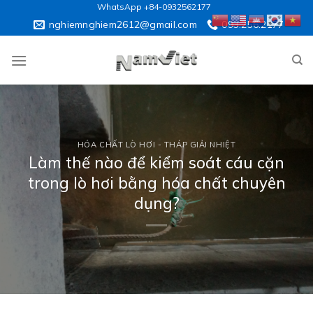
Skip
WhatsApp +84-0932562177
to
nghiemnghiem2612@gmail.com
093.256.2177
content
HÓA CHẤT LÒ HƠI - THÁP GIẢI NHIỆT
Làm thế nào để kiểm soát cáu cặn
trong lò hơi bằng hóa chất chuyên
dụng?