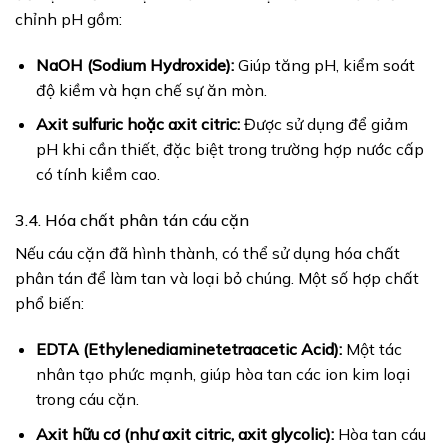
chỉnh pH gồm:
NaOH (Sodium Hydroxide):
Giúp tăng pH, kiểm soát
độ kiềm và hạn chế sự ăn mòn.
Axit sulfuric hoặc axit citric:
Được sử dụng để giảm
pH khi cần thiết, đặc biệt trong trường hợp nước cấp
có tính kiềm cao.
3.4. Hóa chất phân tán cáu cặn
Nếu cáu cặn đã hình thành, có thể sử dụng hóa chất
phân tán để làm tan và loại bỏ chúng. Một số hợp chất
phổ biến:
EDTA (Ethylenediaminetetraacetic Acid):
Một tác
nhân tạo phức mạnh, giúp hòa tan các ion kim loại
trong cáu cặn.
Axit hữu cơ (như axit citric, axit glycolic):
Hòa tan cáu