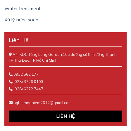
Water treatment
Xử lý nước sạch
Liên Hệ
A4, KDC Tăng Long Garden,105 đường số 8, Trường Thạnh,
TP Thủ Đức, TP.Hồ Chí Minh
0932.562.177
(028) 3726.0103
(028).6272.7447
nghiemnghiem2612@gmail.com
LIÊN HỆ