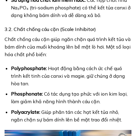
Sử dụng hóa chất làm mềm nước:
Các hợp chất như
Na₃PO₄ (tri-sodium phosphate) có thể kết tủa canxi ở
dạng không bám dính và dễ dàng xả bỏ.
3.2. Chất chống cáu cặn (Scale Inhibitor)
Chất chống cáu cặn giúp ngăn chặn quá trình kết tủa và
bám dính của muối khoáng lên bề mặt lò hơi. Một số loại
hóa chất phổ biến:
Polyphosphate:
Hoạt động bằng cách ức chế quá
trình kết tinh của canxi và magie, giữ chúng ở dạng
hòa tan.
Phosphonate:
Có tác dụng tạo phức với ion kim loại,
làm giảm khả năng hình thành cáu cặn.
Polyacrylate:
Giúp phân tán các hạt kết tủa nhỏ,
ngăn chặn sự bám dính lên bề mặt trao đổi nhiệt.