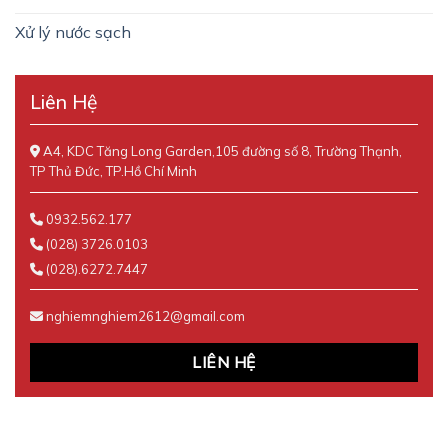
Xử lý nước sạch
Liên Hệ
A4, KDC Tăng Long Garden,105 đường số 8, Trường Thạnh,
TP Thủ Đức, TP.Hồ Chí Minh
0932.562.177
(028) 3726.0103
(028).6272.7447
nghiemnghiem2612@gmail.com
LIÊN HỆ