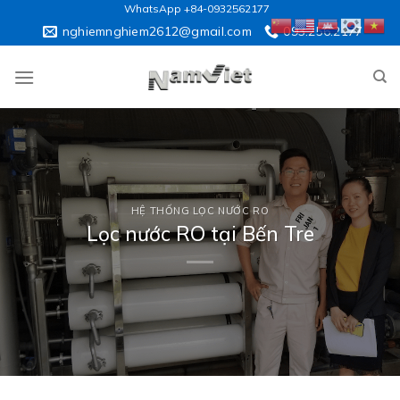
Skip
WhatsApp +84-0932562177
to
nghiemnghiem2612@gmail.com
093.256.2177
content
HỆ THỐNG LỌC NƯỚC RO
Lọc nước RO tại Bến Tre