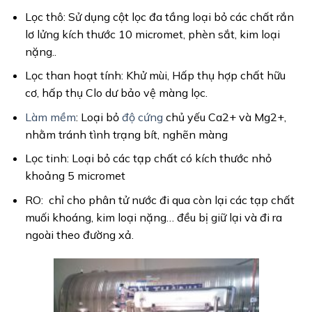
Lọc thô: Sử dụng cột lọc đa tầng loại bỏ các chất rắn
lơ lửng kích thước 10 micromet, phèn sắt, kim loại
nặng..
Lọc than hoạt tính: Khử mùi, Hấp thụ hợp chất hữu
cơ, hấp thụ Clo dư bảo vệ màng lọc.
Làm mềm
: Loại bỏ
độ cứng
chủ yếu Ca2+ và Mg2+,
nhằm tránh tình trạng bít, nghẽn màng
Lọc tinh: Loại bỏ các tạp chất có kích thước nhỏ
khoảng 5 micromet
RO: chỉ cho phân tử nước đi qua còn lại các tạp chất
muối khoáng, kim loại nặng… đều bị giữ lại và đi ra
ngoài theo đường xả.