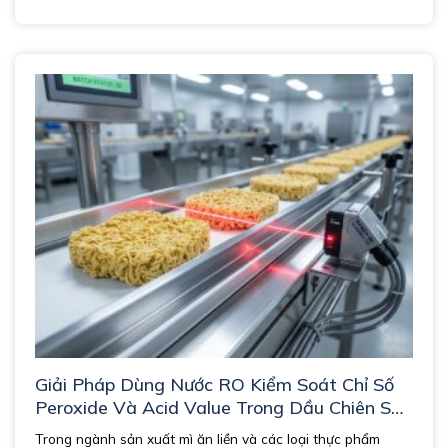
Giải Pháp Dùng Nước RO Kiểm Soát Chỉ Số
Peroxide Và Acid Value Trong Dầu Chiên Sản
Xuất Mì Ăn Liền và Thực Phẩm Chiên.
Trong ngành sản xuất mì ăn liền và các loại thực phẩm