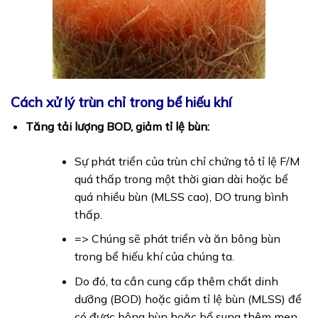
Cách xử lý trùn chỉ trong bể hiếu khí
Tăng tải lượng BOD, giảm tỉ lệ bùn:
Sự phát triển của trùn chỉ chứng tỏ tỉ lệ F/M
quá thấp trong một thời gian dài hoặc bể
quá nhiều bùn (MLSS cao), DO trung bình
thấp.
=> Chúng sẽ phát triển và ăn bông bùn
trong bể hiếu khí của chúng ta.
Do đó, ta cần cung cấp thêm chất dinh
dưỡng (BOD) hoặc giảm tỉ lệ bùn (MLSS) để
có được bông bùn hoặc bổ sung thêm men