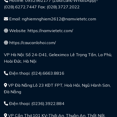
Hotline: 0932562177 (Zalo/Lark/WhatsApp)-
(028).6272.7447 Fax: (028).3727.2022
Email: nghiemnghiem2612@namvietetc.com
Website:
https://namvietetc.com/
https://caucanlohoi.com/
VP Hà Nội: Số 24-D41, Geleximco Lê Trọng Tấn, La Phù,
Hoài Đức, Hà Nội
Điện thoại: (024).6663.8816
VP Đà Nẵng:Lô 23 KĐT FPT, Hoà Hải, Ngũ Hành Sơn,
Đà Nẵng
Điện thoại: (0236).3922.884
VP Cần Thơ:101 KV-Thới An, Thuận An, Thốt Nốt,