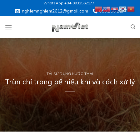
Skip
WhatsApp +84-0932562177
to
nghiemnghiem2612@gmail.com
093.256.2177
content
TÁI SỬ DỤNG NƯỚC THẢI
Trùn chỉ trong bể hiếu khí và cách xử lý