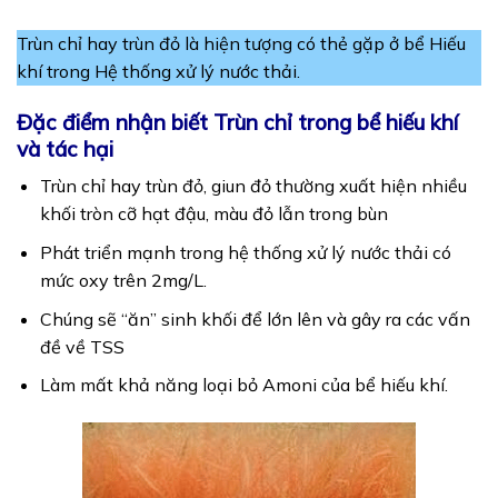
Trùn chỉ hay trùn đỏ là hiện tượng có thẻ gặp ở bể Hiếu
khí trong Hệ thống xử lý nước thải.
Đặc điểm nhận biết Trùn chỉ trong bể hiếu khí
và tác hại
Trùn chỉ hay trùn đỏ, giun đỏ thường xuất hiện nhiều
khối tròn cỡ hạt đậu, màu đỏ lẫn trong bùn
Phát triển mạnh trong hệ thống xử lý nước thải có
mức oxy trên 2mg/L.
Chúng sẽ “ăn” sinh khối để lớn lên và gây ra các vấn
đề về TSS
Làm mất khả năng loại bỏ Amoni của bể hiếu khí.