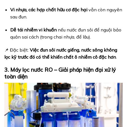
Vi nhựa, các hợp chất hữu cơ độc hại
vẫn còn nguyên
sau đun.
Dễ tái nhiễm vi khuẩn
nếu nước đun sôi để nguội bảo
quản sai cách (trong chai nhựa, để lâu).
📌 Đặc biệt:
Việc đun sôi nước giếng, nước sông không
lọc kỹ trước đó có thể khiến chất ô nhiễm cô đặc hơn
.
3. Máy lọc nước RO – Giải pháp hiện đại xử lý
toàn diện