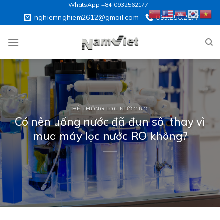
Skip
WhatsApp +84-0932562177
to
nghiemnghiem2612@gmail.com
093.256.2177
content
HỆ THỐNG LỌC NƯỚC RO
Có nên uống nước đã đun sôi thay vì
mua máy lọc nước RO không?