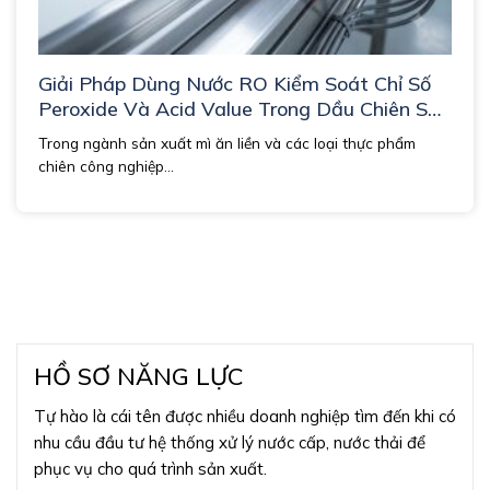
Giải Pháp Dùng Nước RO Kiểm Soát Chỉ Số
Peroxide Và Acid Value Trong Dầu Chiên Sản
Xuất Mì Ăn Liền và Thực Phẩm Chiên.
Trong ngành sản xuất mì ăn liền và các loại thực phẩm
chiên công nghiệp...
HỒ SƠ NĂNG LỰC
Tự hào là cái tên được nhiều doanh nghiệp tìm đến khi có
nhu cầu đầu tư hệ thống xử lý nước cấp, nước thải để
phục vụ cho quá trình sản xuất.