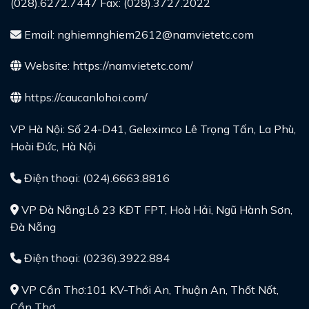
(028).6272.7447 Fax: (028).3727.2022
Email: nghiemnghiem2612@namvietetc.com
Website:
https://namvietetc.com/
https://caucanlohoi.com/
VP Hà Nội: Số 24-D41, Geleximco Lê Trọng Tấn, La Phù,
Hoài Đức, Hà Nội
Điện thoại: (024).6663.8816
VP Đà Nẵng:Lô 23 KĐT FPT, Hoà Hải, Ngũ Hành Sơn,
Đà Nẵng
Điện thoại: (0236).3922.884
VP Cần Thơ:101 KV-Thới An, Thuận An, Thốt Nốt,
Cần Thơ