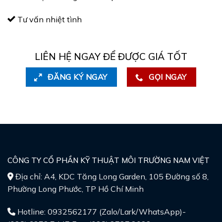
Tư vấn nhiệt tình
LIÊN HỆ NGAY ĐỂ ĐƯỢC GIÁ TỐT
ĐĂNG KÝ NGAY
GỌI NGAY
CÔNG TY CỔ PHẦN KỸ THUẬT MÔI TRƯỜNG NAM VIỆT
Địa chỉ: A4, KDC Tăng Long Garden, 105 Đường số 8,
Phường Long Phước, TP Hồ Chí Minh
Hotline: 0932562177 (Zalo/Lark/WhatsApp)-