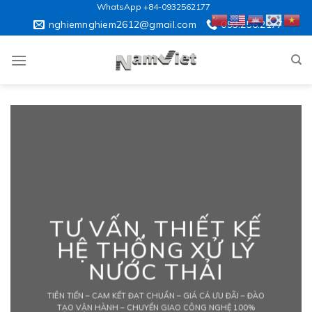
Skip
WhatsApp +84-0932562177
to
nghiemnghiem2612@gmail.com
093.256.2177
content
TƯ VẤN, THIẾT KẾ
HỆ THỐNG XỬ LÝ
NƯỚC THẢI
TIÊN TIẾN – CAM KẾT ĐẠT CHUẨN – GIÁ CẢ ƯU ĐÃI – ĐÀO
TẠO VẬN HÀNH – CHUYỂN GIAO CÔNG NGHỆ 100%