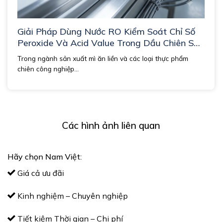
Giải Pháp Dùng Nước RO Kiểm Soát Chỉ Số
Peroxide Và Acid Value Trong Dầu Chiên Sản
Xuất Mì Ăn Liền và Thực Phẩm Chiên.
Trong ngành sản xuất mì ăn liền và các loại thực phẩm
chiên công nghiệp...
Các hình ảnh liên quan
Hãy chọn Nam Việt:
Giá cả ưu đãi
Kinh nghiệm – Chuyên nghiệp
Tiết kiệm Thời gian – Chi phí